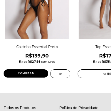
Calcinha Essential Preto
Top Essent
R$139,90
R$17
5
x de
R$27,98
sem juros
5
x de
R$35,
COMPRAR
E
Todos os Produtos
Política de Privacidade