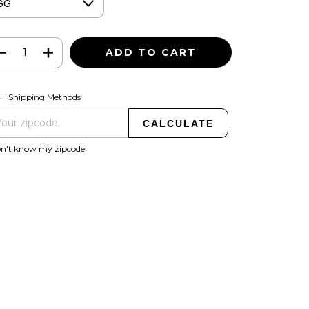
CHANGE ZIPCODE
pping for zipcode:
Shipping Methods
CALCULATE
on't know my zipcode