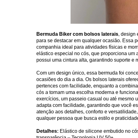
Bermuda Biker com bolsos laterais
, design 
para se destacar em qualquer ocasião. Essa pe
companhia ideal para atividades físicas e mom
elástico especial no cós, que proporciona um 
possui uma cintura alta, garantindo suporte e
Com um design único, essa bermuda foi conceb
ocasiões do dia a dia. Os bolsos laterais ofe
pertences com facilidade, enquanto a combinaç
cós a tornam uma escolha moderna e funciona
exercícios, um passeio casual ou até mesmo u
adapta com facilidade, garantindo que você e
atenção aos detalhes, conforto e versatilidad
qualquer pessoa que busca estilo e praticidade
Detalhes:
Elástico de silicone embutido no có
transparência – Tecnologia UV 50+