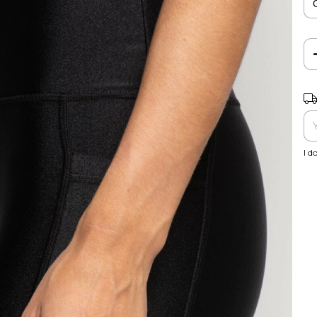
Shi
I d