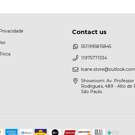
 Privacidade
Contact us
Uso
5511995815845
 Troca
11975771334
loane.store@outlook.co
Showroom: Av. Professor
Rodrigues, 489 - Alto de 
São Paulo.