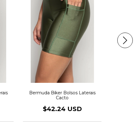
Bermu
rais
Bermuda Biker Bolsos Laterais
Cacto
$4
$42.24 USD