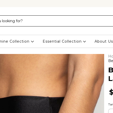
ine Collection
Essential Collection
About Us
H
Be
B
L
Ta