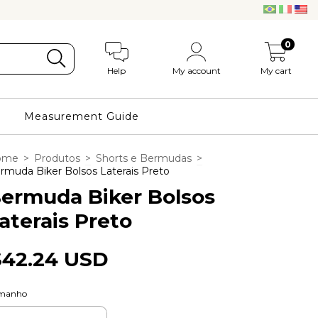
0
Help
My account
My cart
Measurement Guide
ome
>
Produtos
>
Shorts e Bermudas
>
rmuda Biker Bolsos Laterais Preto
ermuda Biker Bolsos
aterais Preto
$42.24 USD
manho