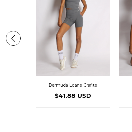
 Luna
Bermuda Loane Grafite
USD
$41.88 USD